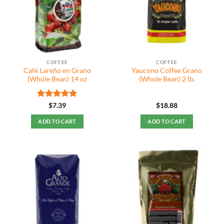
COFFEE
COFFEE
Café Lareño en Grano
Yaucono Coffee Grano
(Whole Bean) 14 oz
(Whole Bean) 2 lb.
Rated
5
$
7.39
$
18.88
out of 5
ADD TO CART
ADD TO CART