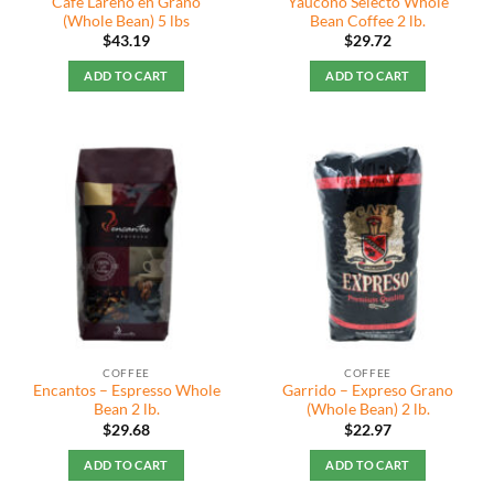
Café Lareño en Grano
Yaucono Selecto Whole
(Whole Bean) 5 lbs
Bean Coffee 2 lb.
$
43.19
$
29.72
ADD TO CART
ADD TO CART
COFFEE
COFFEE
Encantos – Espresso Whole
Garrido – Expreso Grano
Bean 2 lb.
(Whole Bean) 2 lb.
$
29.68
$
22.97
ADD TO CART
ADD TO CART