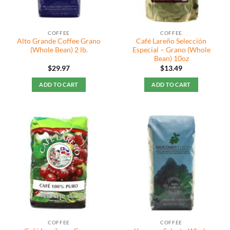
COFFEE
COFFEE
Alto Grande Coffee Grano
Café Lareño Selección
(Whole Bean) 2 lb.
Especial – Grano (Whole
Bean) 10oz
$
29.97
$
13.49
ADD TO CART
ADD TO CART
COFFEE
COFFEE