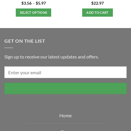
Price
$
3.56
–
$
5.97
$
22.97
range:
$3.56
SELECT OPTIONS
ADD TO CART
through
$5.97
This
product
has
multiple
GET ON THE LIST
variants.
The
options
Sign up to receive our latest updates and offers.
may
be
chosen
on
the
product
page
Home