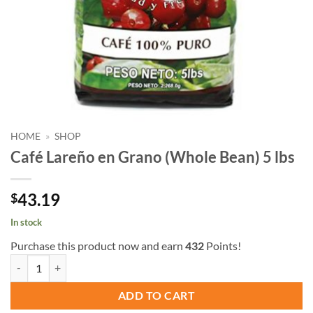
HOME
»
SHOP
Café Lareño en Grano (Whole Bean) 5 lbs
43.19
$
In stock
Purchase this product now and earn
432
Points!
Café Lareño en Grano (Whole Bean) 5 lbs quantity
ADD TO CART