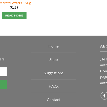
maretti Wafers – 90g
$
1.59
READ MORE
Home
AB
ers.
¿Te
Shop
anto
Con 
Suggestions
pági
anto
F.A.Q.
Contact