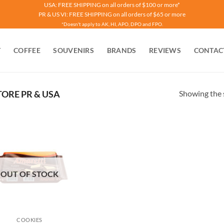
USA: FREE SHIPPING on all orders of $100 or more*
PR & US VI: FREE SHIPPING on all orders of $65 or more
*Doesn't apply to AK, HI, APO, DPO and FPO.
T
COFFEE
SOUVENIRS
BRANDS
REVIEWS
CONTAC
Showing the s
ORE PR & USA
OUT OF STOCK
COOKIES