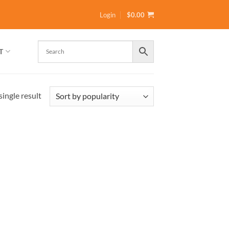
Login
$
0.00
T
ingle result