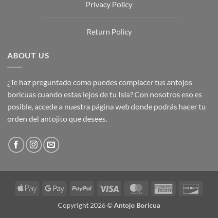
Privacy Policy
Return Policy
ABOUT US
¿Te haz preguntado como puedes complacer tus antojos
boricuas cuando estas lejos de tu Isla? Con nosotros eso es
posible, accede a nuestra página web donde podrás hacer tu
orden del antojito que desees.
Apple
Google
PayPal
Visa
MasterCard
American
Disco
Pay
Pay
Express
Copyright 2026 ©
Antojo Boricua