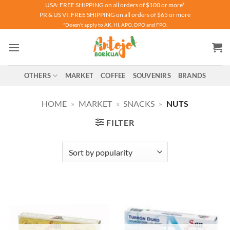
Skip
USA: FREE SHIPPING on all orders of $100 or more*
PR & US VI: FREE SHIPPING on all orders of $65 or more
to
*Doesn't apply to AK, HI, APO, DPO and FPO.
content
OTHERS
MARKET
COFFEE
SOUVENIRS
BRANDS
HOME
»
MARKET
»
SNACKS
»
NUTS
FILTER