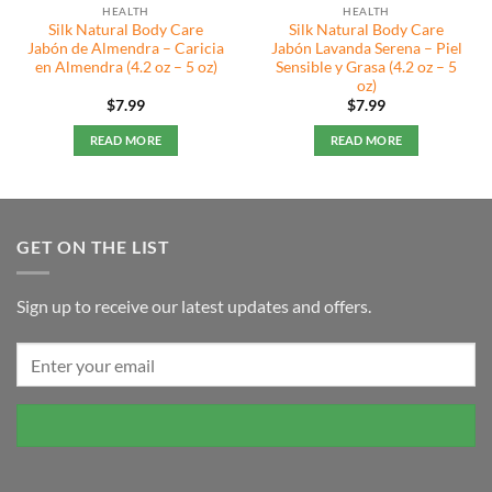
HEALTH
HEALTH
Silk Natural Body Care
Silk Natural Body Care
Jabón de Almendra – Caricia
Jabón Lavanda Serena – Piel
en Almendra (4.2 oz – 5 oz)
Sensible y Grasa (4.2 oz – 5
oz)
$
7.99
$
7.99
READ MORE
READ MORE
GET ON THE LIST
Sign up to receive our latest updates and offers.