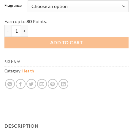
Fragrance
Earn up to
80
Points.
Silk Natural Body Care Jabón Turmeric - Piel Mixta (4.2 oz - 5 oz) quan
ADD TO CART
SKU:
N/A
Category:
Health
DESCRIPTION